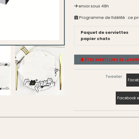
envoi sous 48h
Programme de fidélité : ce p
Paquet de serviettes
papier chats
ÊTRE AVERTI LORS DE LA REM
Tweeter
Faceb
Facebook e