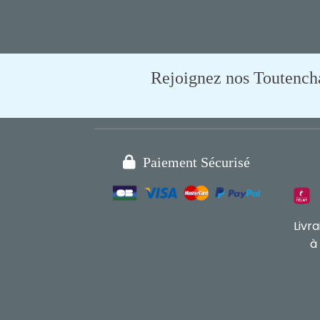
Rejoignez nos Toutencham

Paiement Sécurisé
Livr
à