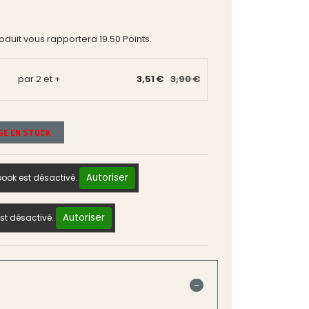
roduit vous rapportera
19.50
Points.
par 2 et +
3,51 €
3,90 €
ISE EN STOCK
Autoriser
ook est désactivé.
Autoriser
st désactivé.