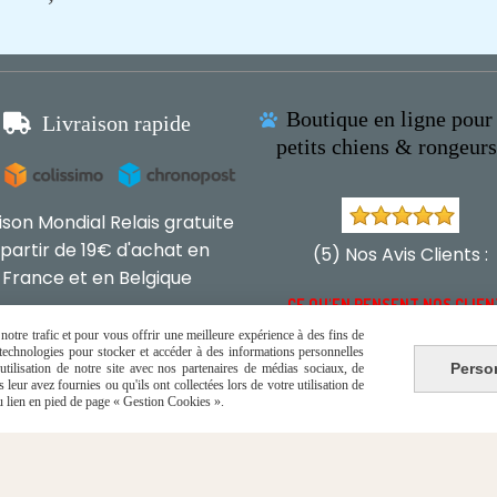
Boutique en ligne pour 

Livraison rapide

petits chiens & rongeur
aison Mondial Relais gratuite
 partir de 19€ d'achat en
(5) Nos Avis Clients :
France et en Belgique
CE QU'EN PENSENT NOS CLIE
otre trafic et pour vous offrir une meilleure expérience à des fins de
s technologies pour stocker et accéder à des informations personnelles
Perso
tilisation de notre site avec nos partenaires de médias sociaux, de
leur avez fournies ou qu'ils ont collectées lors de votre utilisation de
du lien en pied de page « Gestion Cookies ».
Autoriser
Facebook est désactivé.