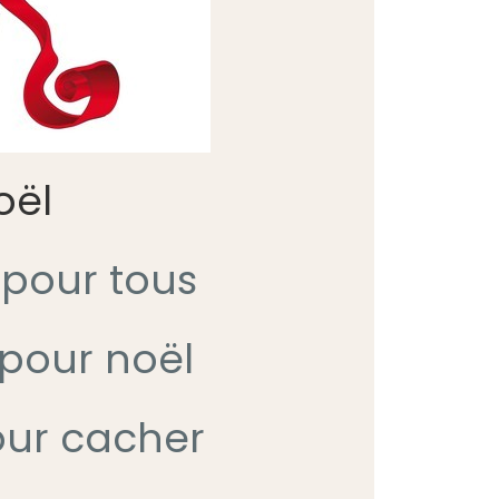
oël
 pour tous
 pour noël
our cacher