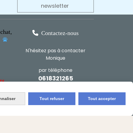
newsletter
chat,

Contactez-nous
s

N'hésitez pas à contacter
Monique
par téléphone
0618321265
NTS
ou par message
nnaliser
Tout refuser
Tout accepter
ENVOYER UN MESSAGE