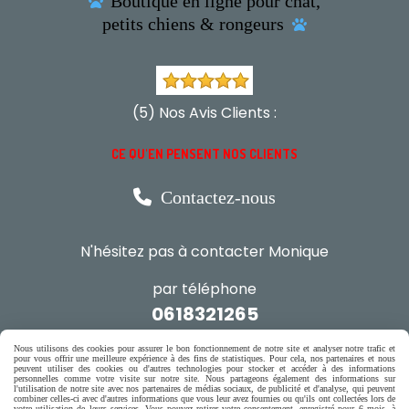
Boutique en ligne pour chat,

petits chiens & rongeurs

(5) Nos Avis Clients :
CE QU'EN PENSENT NOS CLIENTS

Contactez-nous
N'hésitez pas à contacter Monique
par téléphone
0618321265
ou par message
Nous utilisons des cookies pour assurer le bon fonctionnement de notre site et analyser notre trafic et
pour vous offrir une meilleure expérience à des fins de statistiques. Pour cela, nos partenaires et nous
peuvent utiliser des cookies ou d'autres technologies pour stocker et accéder à des informations
personnelles comme votre visite sur notre site. Nous partageons également des informations sur
l'utilisation de notre site avec nos partenaires de médias sociaux, de publicité et d'analyse, qui peuvent
ENVOYER UN MESSAGE
combiner celles-ci avec d'autres informations que vous leur avez fournies ou qu'ils ont collectées lors de
votre utilisation de leurs services. Vous pouvez retirer votre consentement, enregistré pour 6 mois, à