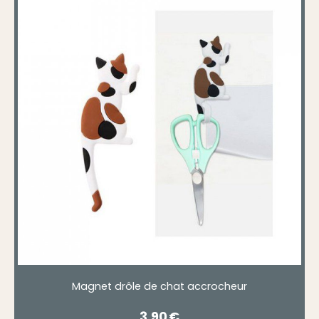
Magnet drôle de chat accrocheur
3,90
€