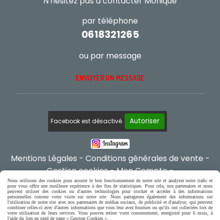
N'hésitez pas à contacter Monique
par téléphone
0618321265
ou par message
ENVOYER UN MESSAGE
Autoriser
Facebook est désactivé.
Mentions Légales
Conditions générales de vente
Gestion cookies
Mon Compte
Créer un site internet
Nous utilisons des cookies pour assurer le bon fonctionnement de notre site et analyser notre trafic et
pour vous offrir une meilleure expérience à des fins de statistiques. Pour cela, nos partenaires et nous
peuvent utiliser des cookies ou d'autres technologies pour stocker et accéder à des informations
personnelles comme votre visite sur notre site. Nous partageons également des informations sur
l'utilisation de notre site avec nos partenaires de médias sociaux, de publicité et d'analyse, qui peuvent
combiner celles-ci avec d'autres informations que vous leur avez fournies ou qu'ils ont collectées lors de
votre utilisation de leurs services. Vous pouvez retirer votre consentement, enregistré pour 6 mois, à
l'aide du lien en pied de page « Gestion Cookies ».