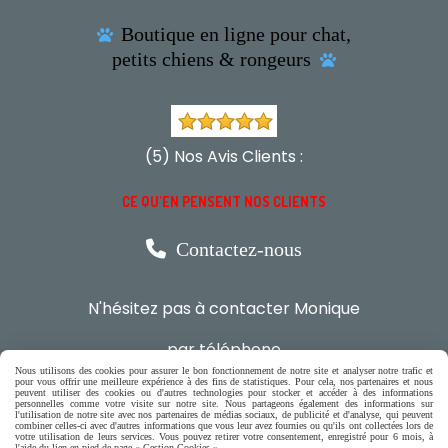
Boutique en ligne pour chat,

petits chiens & rongeurs

(5) Nos Avis Clients :
CE QU'EN PENSENT NOS CLIENTS

Contactez-nous
N'hésitez pas à contacter Monique
par téléphone
0618321265
Nous utilisons des cookies pour assurer le bon fonctionnement de notre site et analyser notre trafic et
pour vous offrir une meilleure expérience à des fins de statistiques. Pour cela, nos partenaires et nous
peuvent utiliser des cookies ou d'autres technologies pour stocker et accéder à des informations
personnelles comme votre visite sur notre site. Nous partageons également des informations sur
l'utilisation de notre site avec nos partenaires de médias sociaux, de publicité et d'analyse, qui peuvent
ou par message
combiner celles-ci avec d'autres informations que vous leur avez fournies ou qu'ils ont collectées lors de
votre utilisation de leurs services. Vous pouvez retirer votre consentement, enregistré pour 6 mois, à
l'aide du lien en pied de page « Gestion Cookies ».