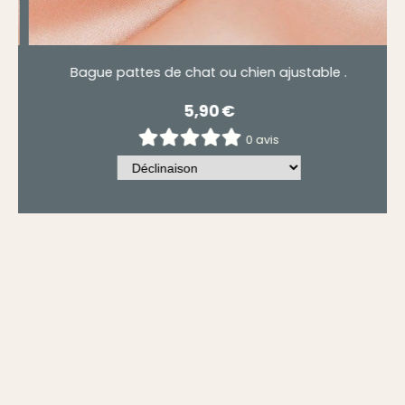
Bague pattes de chat ou chien ajustable .
Ba
5,90
€
0 avis