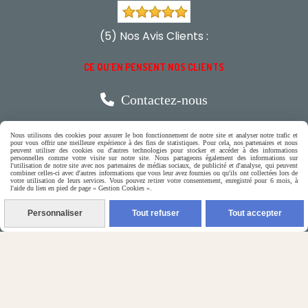
(5) Nos Avis Clients :
CE QU'EN PENSENT NOS CLIENTS

Contactez-nous
Nous utilisons des cookies pour assurer le bon fonctionnement de notre site et analyser notre trafic et
N'hésitez pas à contacter Monique
pour vous offrir une meilleure expérience à des fins de statistiques. Pour cela, nos partenaires et nous
peuvent utiliser des cookies ou d'autres technologies pour stocker et accéder à des informations
personnelles comme votre visite sur notre site. Nous partageons également des informations sur
par téléphone
l'utilisation de notre site avec nos partenaires de médias sociaux, de publicité et d'analyse, qui peuvent
combiner celles-ci avec d'autres informations que vous leur avez fournies ou qu'ils ont collectées lors de
votre utilisation de leurs services. Vous pouvez retirer votre consentement, enregistré pour 6 mois, à
0618321265
l'aide du lien en pied de page « Gestion Cookies ».
Personnaliser
Tout refuser
Tout accepter
ou par message
ENVOYER UN MESSAGE