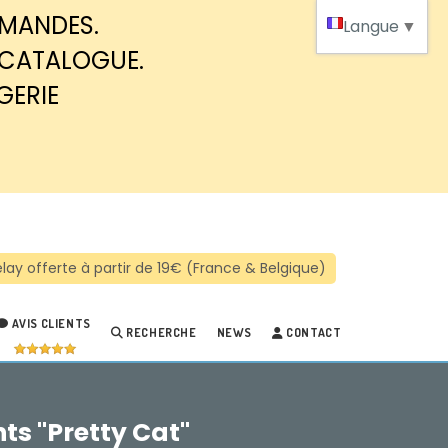
MMANDES.
Langue
▼
 CATALOGUE.
GERIE
AVIS CLIENTS
RECHERCHE
NEWS
CONTACT
ts "Pretty Cat"