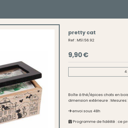
pretty cat
Ref :
M51.56.92
9,90
€
4
Boîte à thé/épices chats en boi
dimension extérieure : Mesures: c
envoi sous 48h
Programme de fidélité : ce p