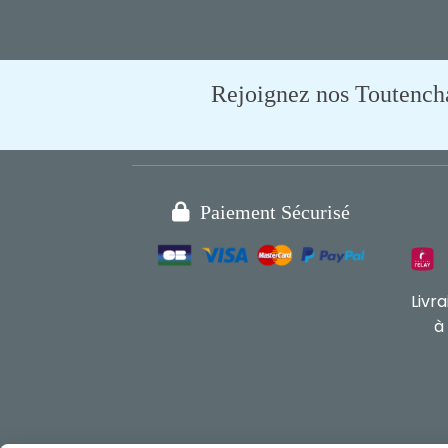
Rejoignez nos Toutencham

Paiement Sécurisé
Livr
à