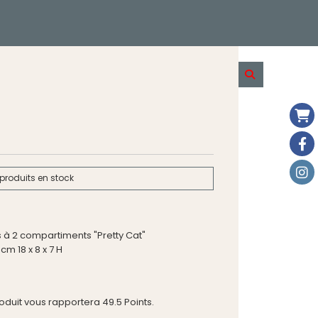
produits en stock
s à 2 compartiments "Pretty Cat"
m 18 x 8 x 7 H
roduit vous rapportera
49.5
Points.