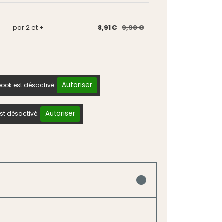
par 2 et +
8,91 €
9,90 €
Autoriser
ook est désactivé.
Autoriser
st désactivé.