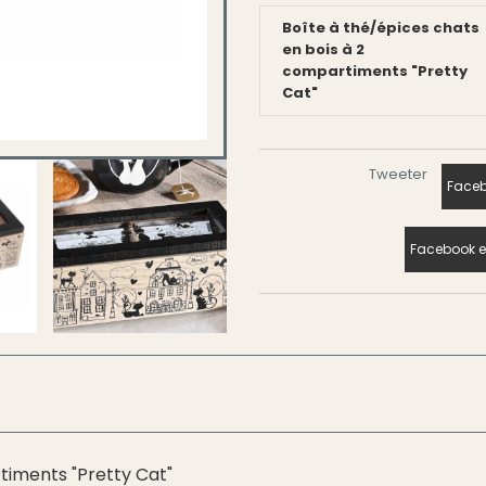
Boîte à thé/épices chats
en bois à 2
compartiments "Pretty
Cat"
Tweeter
Faceb
Facebook e
timents "Pretty Cat"