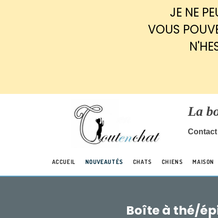
Panneau de gestion des cookies
JE NE P
VOUS POUVE
N'HE
La b
Contact 
ACCUEIL
NOUVEAUTÉS
CHATS
CHIENS
MAISON
Boîte à thé/ép