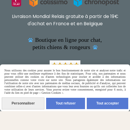
Livraison Mondial Relais gratuite à partir de 19€
d'achat en France et en Belgique
Boutique en ligne pour chat,

petits chiens & rongeurs

Nous utilisons des cookies pour assurer le bon fonctionnement de notre site et analyser notre trafic et
(5) Nos Avis Clients :
pour vous offrir une meilleure expérience à des fins de statistiques. Pour cela, nos partenaires et nous
peuvent utiliser des cookies ou d'autres technologies pour stocker et accéder à des informations
personnelles comme votre visite sur notre site. Nous partageons également des informations sur
l'utilisation de notre site avec nos partenaires de médias sociaux, de publicité et d'analyse, qui peuvent
combiner celles-ci avec d'autres informations que vous leur avez fournies ou qu'ils ont collectées lors de
CE QU'EN PENSENT NOS CLIENTS
votre utilisation de leurs services. Vous pouvez retirer votre consentement, enregistré pour 6 mois, à
l'aide du lien en pied de page « Gestion Cookies ».

Contactez-nous
Personnaliser
Tout refuser
Tout accepter
N'hésitez pas à contacter Monique