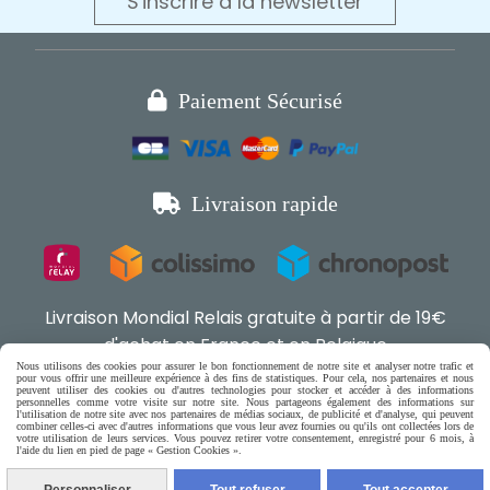
S'inscrire à la newsletter

Paiement Sécurisé

Livraison rapide
Livraison Mondial Relais gratuite à partir de 19€
d'achat en France et en Belgique
Nous utilisons des cookies pour assurer le bon fonctionnement de notre site et analyser notre trafic et
pour vous offrir une meilleure expérience à des fins de statistiques. Pour cela, nos partenaires et nous
peuvent utiliser des cookies ou d'autres technologies pour stocker et accéder à des informations
Boutique en ligne pour chat,
personnelles comme votre visite sur notre site. Nous partageons également des informations sur

l'utilisation de notre site avec nos partenaires de médias sociaux, de publicité et d'analyse, qui peuvent
combiner celles-ci avec d'autres informations que vous leur avez fournies ou qu'ils ont collectées lors de
petits chiens & rongeurs

votre utilisation de leurs services. Vous pouvez retirer votre consentement, enregistré pour 6 mois, à
l'aide du lien en pied de page « Gestion Cookies ».