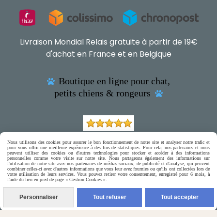
Livraison Mondial Relais gratuite à partir de 19€
d'achat en France et en Belgique
Boutique en ligne pour chat,

petits chiens & rongeurs

(5) Nos Avis Clients :
Nous utilisons des cookies pour assurer le bon fonctionnement de notre site et analyser notre trafic et
pour vous offrir une meilleure expérience à des fins de statistiques. Pour cela, nos partenaires et nous
peuvent utiliser des cookies ou d'autres technologies pour stocker et accéder à des informations
personnelles comme votre visite sur notre site. Nous partageons également des informations sur
CE QU'EN PENSENT NOS CLIENTS
l'utilisation de notre site avec nos partenaires de médias sociaux, de publicité et d'analyse, qui peuvent
combiner celles-ci avec d'autres informations que vous leur avez fournies ou qu'ils ont collectées lors de
votre utilisation de leurs services. Vous pouvez retirer votre consentement, enregistré pour 6 mois, à
l'aide du lien en pied de page « Gestion Cookies ».

Contactez-nous
Personnaliser
Tout refuser
Tout accepter
N'hésitez pas à contacter Monique