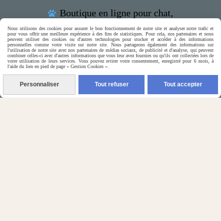
Boutique en ligne pour chat,

petits chiens & rongeurs

Nous utilisons des cookies pour assurer le bon fonctionnement de notre site et analyser notre trafic et
pour vous offrir une meilleure expérience à des fins de statistiques. Pour cela, nos partenaires et nous
peuvent utiliser des cookies ou d'autres technologies pour stocker et accéder à des informations
personnelles comme votre visite sur notre site. Nous partageons également des informations sur
l'utilisation de notre site avec nos partenaires de médias sociaux, de publicité et d'analyse, qui peuvent
combiner celles-ci avec d'autres informations que vous leur avez fournies ou qu'ils ont collectées lors de
votre utilisation de leurs services. Vous pouvez retirer votre consentement, enregistré pour 6 mois, à
l'aide du lien en pied de page « Gestion Cookies ».
(5) Nos Avis Clients :
Personnaliser
Tout refuser
Tout accepter
CE QU'EN PENSENT NOS CLIENTS

Contactez-nous
N'hésitez pas à contacter Monique
par téléphone
0618321265
ou par message