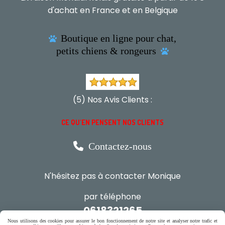
d'achat en France et en Belgique
Boutique en ligne pour chat,

petits chiens & rongeurs

(5) Nos Avis Clients :
CE QU'EN PENSENT NOS CLIENTS

Contactez-nous
N'hésitez pas à contacter Monique
par téléphone
0618321265
Nous utilisons des cookies pour assurer le bon fonctionnement de notre site et analyser notre trafic et