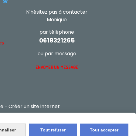
s

N'hésitez pas à contacter
Monique
par téléphone
0618321265
NTS
ou par message
ENVOYER UN MESSAGE
te
Créer un site internet
nnaliser
Tout refuser
Tout accepter