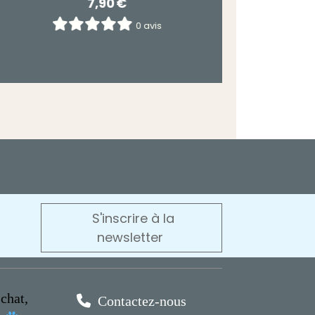
4,90
€
0 avis
S'inscrire à la
newsletter
chat,

Contactez-nous