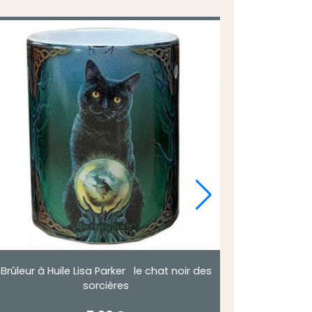
bruleur à huile grosse boule de chat noir ou
Bruleu
blanc