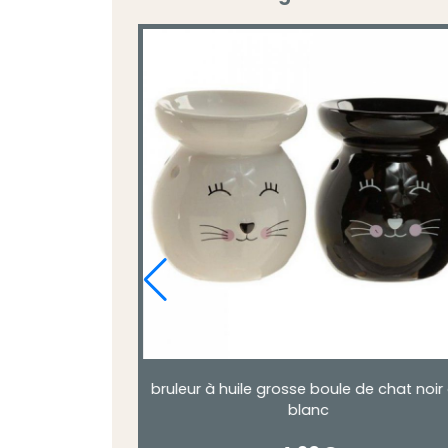
hats noirs
Brûleur à Huile Lisa Parker le chat noir 
sorcières