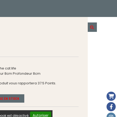
e cat life
eur 8cm Profondeur 8cm
roduit vous rapportera
37.5
Points.
ISE EN STOCK
Autoriser
ook est désactivé.