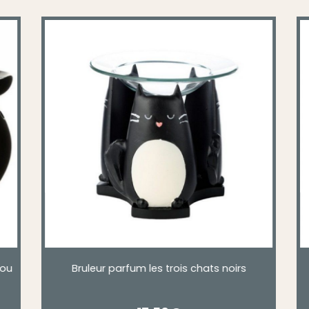
des
Brûleur à Huile en Céramique - Tête de Chat
noir ou blanc