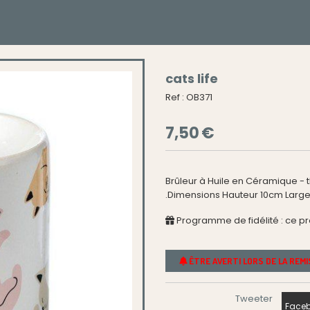
cats life
Ref :
OB371
7,50
€
Brûleur à Huile en Céramique - th
.Dimensions Hauteur 10cm Larg
Programme de fidélité : ce p
ÊTRE AVERTI LORS DE LA REM
Tweeter
Faceb