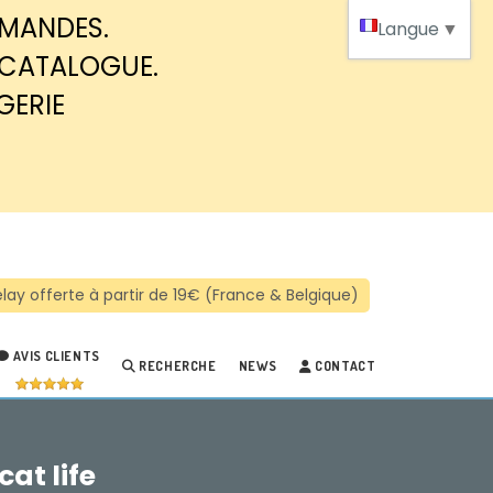
MMANDES.
Langue
▼
 CATALOGUE.
GERIE
AVIS CLIENTS
RECHERCHE
NEWS
CONTACT
at life