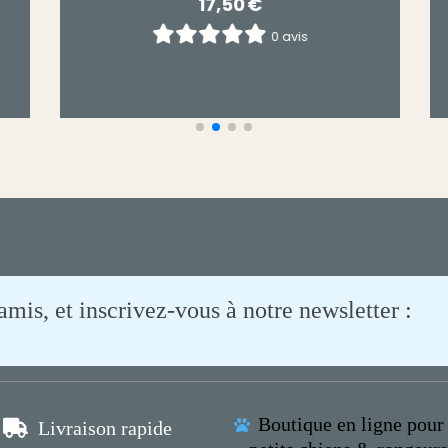
4,90
€
0 avis
is, et inscrivez-vous à notre newsletter :
Boutique en ligne pour 

Livraison rapide
