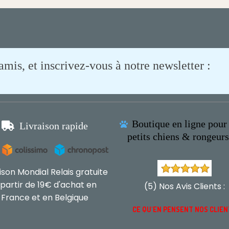
is, et inscrivez-vous à notre newsletter :
Boutique en ligne pour 

Livraison rapide

petits chiens & rongeur
aison Mondial Relais gratuite
 partir de 19€ d'achat en
(5) Nos Avis Clients :
France et en Belgique
CE QU'EN PENSENT NOS CLIE