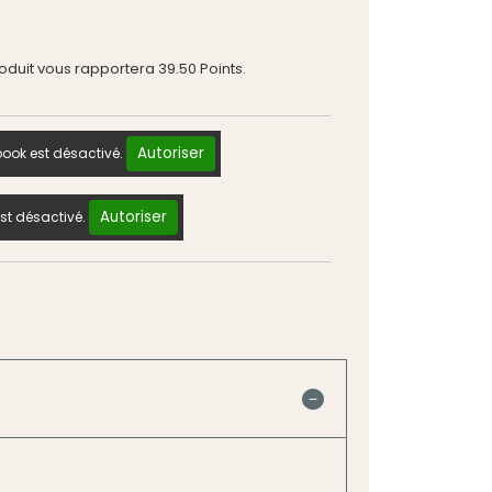
roduit vous rapportera
39.50
Points.
Autoriser
ook est désactivé.
Autoriser
st désactivé.