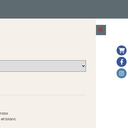
rass.
 et blanc.