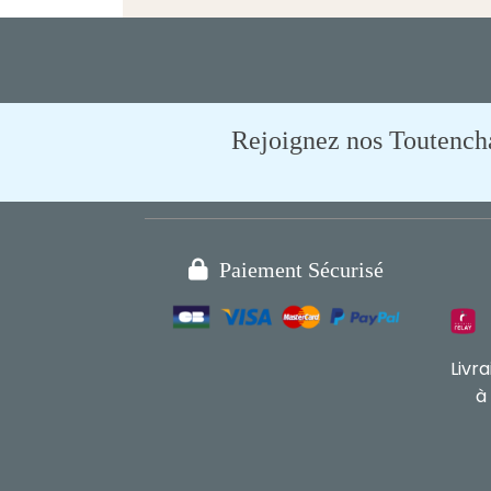
Rejoignez nos Toutencham

Paiement Sécurisé
Livr
à