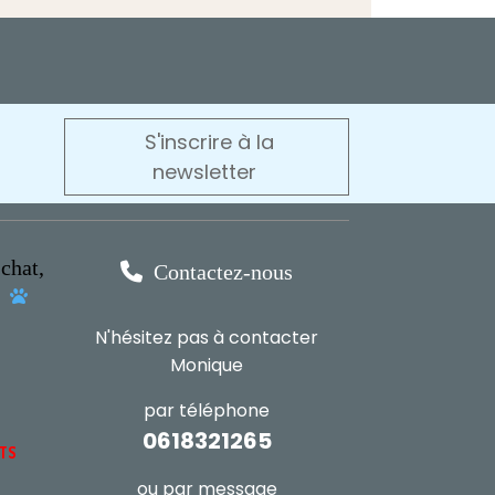
S'inscrire à la
newsletter
chat,

Contactez-nous
s

N'hésitez pas à contacter
Monique
par téléphone
0618321265
NTS
ou par message