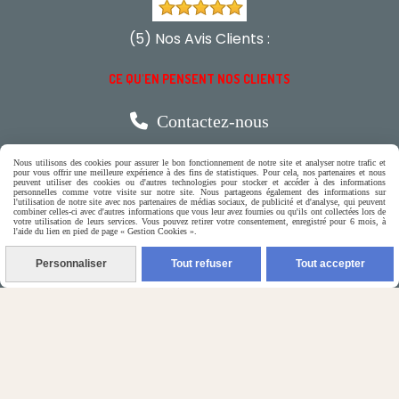
(5) Nos Avis Clients :
CE QU'EN PENSENT NOS CLIENTS

Contactez-nous
Nous utilisons des cookies pour assurer le bon fonctionnement de notre site et analyser notre trafic et
N'hésitez pas à contacter Monique
pour vous offrir une meilleure expérience à des fins de statistiques. Pour cela, nos partenaires et nous
peuvent utiliser des cookies ou d'autres technologies pour stocker et accéder à des informations
personnelles comme votre visite sur notre site. Nous partageons également des informations sur
l'utilisation de notre site avec nos partenaires de médias sociaux, de publicité et d'analyse, qui peuvent
par téléphone
combiner celles-ci avec d'autres informations que vous leur avez fournies ou qu'ils ont collectées lors de
votre utilisation de leurs services. Vous pouvez retirer votre consentement, enregistré pour 6 mois, à
0618321265
l'aide du lien en pied de page « Gestion Cookies ».
Personnaliser
Tout refuser
Tout accepter
ou par message
ENVOYER UN MESSAGE
Autoriser
Facebook est désactivé.