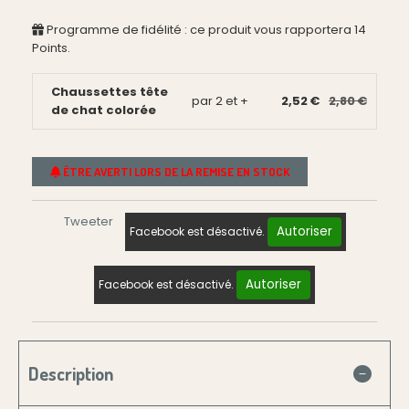
Programme de fidélité : ce produit vous rapportera
14
Points.
Chaussettes tête
par 2 et +
2,52 €
2,80 €
de chat colorée
ÊTRE AVERTI LORS DE LA REMISE EN STOCK
Tweeter
Autoriser
Facebook est désactivé.
Autoriser
Facebook est désactivé.
Description