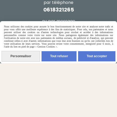
par téléphone
0618321265
ou par message
Nous utilisons des cookies pour assurer le bon fonctionnement de notre site et analyser notre trafic et
pour vous offrir une meilleure expérience à des fins de statistiques. Pour cela, nos partenaires et nous
ENVOYER UN MESSAGE
peuvent utiliser des cookies ou d'autres technologies pour stocker et accéder à des informations
personnelles comme votre visite sur notre site. Nous partageons également des informations sur
l'utilisation de notre site avec nos partenaires de médias sociaux, de publicité et d'analyse, qui peuvent
combiner celles-ci avec d'autres informations que vous leur avez fournies ou qu'ils ont collectées lors de
votre utilisation de leurs services. Vous pouvez retirer votre consentement, enregistré pour 6 mois, à
l'aide du lien en pied de page « Gestion Cookies ».
Autoriser
Facebook est désactivé.
Personnaliser
Tout refuser
Tout accepter
Mentions Légales
Conditions générales de vente
Gestion cookies
Mon Compte
Créer un site internet