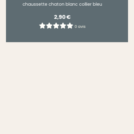
collier bleu
chaussette chaton blanc colli
2,90
€
 avis
0 avis