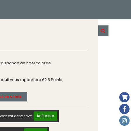
a guirlande de noel colorée.
roduit vous rapportera
62.5
Points.
ISE EN STOCK
Autoriser
ook est désactivé.