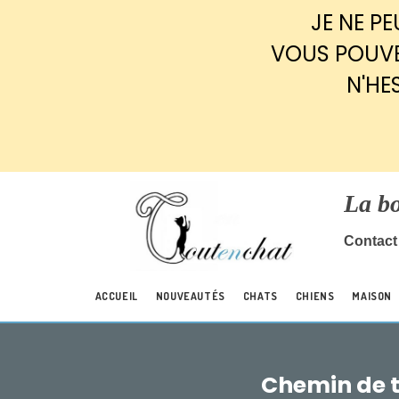
Panneau de gestion des cookies
JE NE P
VOUS POUVE
N'HE
La b
Contact 
ACCUEIL
NOUVEAUTÉS
CHATS
CHIENS
MAISON
Chemin de ta