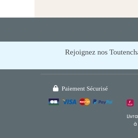
Rejoignez nos Toutencham

Paiement Sécurisé
Livr
à