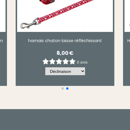
on
harnais chaton laisse réfléchissant
H
8,00
€
0 avis