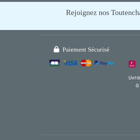
Rejoignez nos Toutencham

Paiement Sécurisé
Livr
à