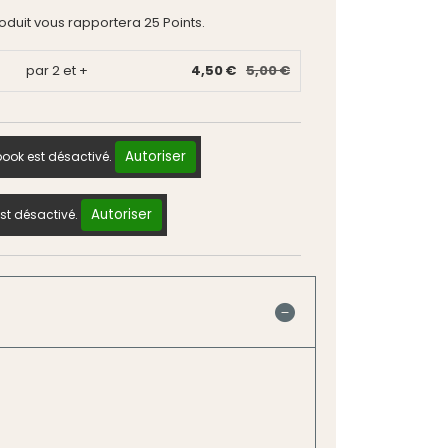
roduit vous rapportera
25
Points.
par 2 et +
4,50 €
5,00 €
Autoriser
ook est désactivé.
Autoriser
st désactivé.