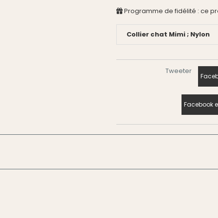
Programme de fidélité : ce p
Collier chat Mimi ; Nylon
Tweeter
Faceb
Facebook e