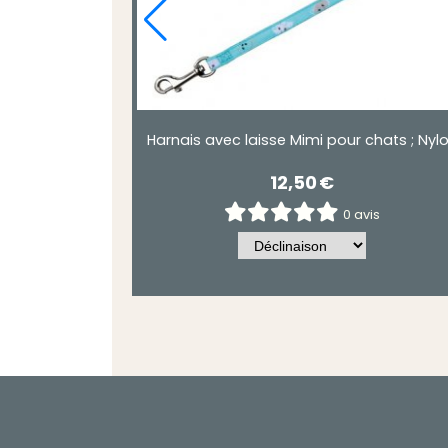
échissant
Harnais avec laisse Mimi pour chats ; Nyl
12,50
€
is
0 avis