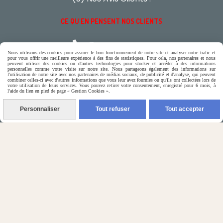
CE QU'EN PENSENT NOS CLIENTS

Contactez-nous
Nous utilisons des cookies pour assurer le bon fonctionnement de notre site et analyser notre trafic et
pour vous offrir une meilleure expérience à des fins de statistiques. Pour cela, nos partenaires et nous
peuvent utiliser des cookies ou d'autres technologies pour stocker et accéder à des informations
personnelles comme votre visite sur notre site. Nous partageons également des informations sur
N'hésitez pas à contacter Monique
l'utilisation de notre site avec nos partenaires de médias sociaux, de publicité et d'analyse, qui peuvent
combiner celles-ci avec d'autres informations que vous leur avez fournies ou qu'ils ont collectées lors de
votre utilisation de leurs services. Vous pouvez retirer votre consentement, enregistré pour 6 mois, à
l'aide du lien en pied de page « Gestion Cookies ».
par téléphone
0618321265
Personnaliser
Tout refuser
Tout accepter
ou par message
ENVOYER UN MESSAGE
Autoriser
Facebook est désactivé.