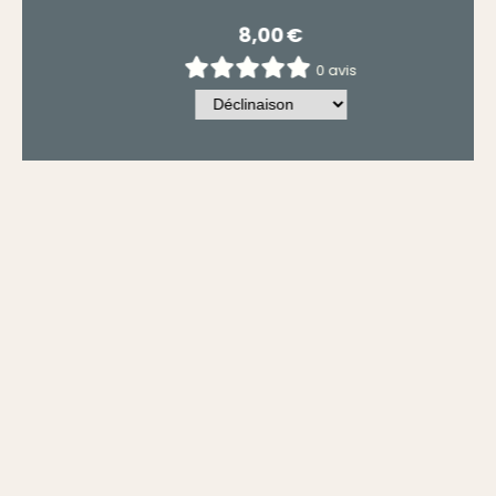
8,00
€
0 avis