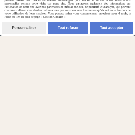
petits chiens & rongeurs
peuvent utiliser des cookies ou d'autres technologies pour stocker et accéder à des informations

personnelles comme votre visite sur notre site. Nous partageons également des informations sur
l'utilisation de notre site avec nos partenaires de médias sociaux, de publicité et d'analyse, qui peuvent
combiner celles-ci avec d'autres informations que vous leur avez fournies ou qu'ils ont collectées lors de
votre utilisation de leurs services. Vous pouvez retirer votre consentement, enregistré pour 6 mois, à
l'aide du lien en pied de page « Gestion Cookies ».
Personnaliser
Tout refuser
Tout accepter
(5) Nos Avis Clients :
CE QU'EN PENSENT NOS CLIENTS

Contactez-nous
N'hésitez pas à contacter Monique
par téléphone
0618321265
ou par message
ENVOYER UN MESSAGE