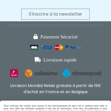
S'inscrire à la newsletter

Paiement Sécurisé

Livraison rapide
Livraison Mondial Relais gratuite à partir de 19€
d'achat en France et en Belgique
Boutique en ligne pour chat,

Nous utilisons des cookies pour assurer le bon fonctionnement de notre site et analyser notre trafic et
pour vous offrir une meilleure expérience à des fins de statistiques. Pour cela, nos partenaires et nous