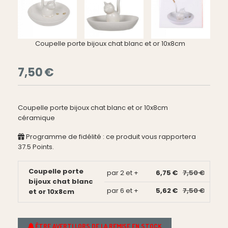
Coupelle porte bijoux chat blanc et or 10x8cm
7,50
€
Coupelle porte bijoux chat blanc et or 10x8cm
céramique
Programme de fidélité : ce produit vous rapportera
37.5
Points.
Coupelle porte
par 2 et +
6,75 €
7,50 €
bijoux chat blanc
par 6 et +
5,62 €
7,50 €
et or 10x8cm
ÊTRE AVERTI LORS DE LA REMISE EN STOCK