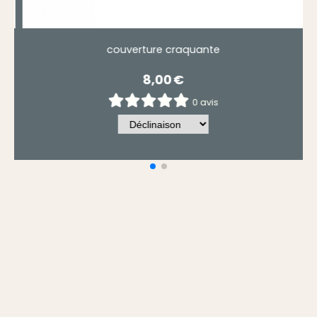
jouet coeur valeriane
3,50
€
0 avis