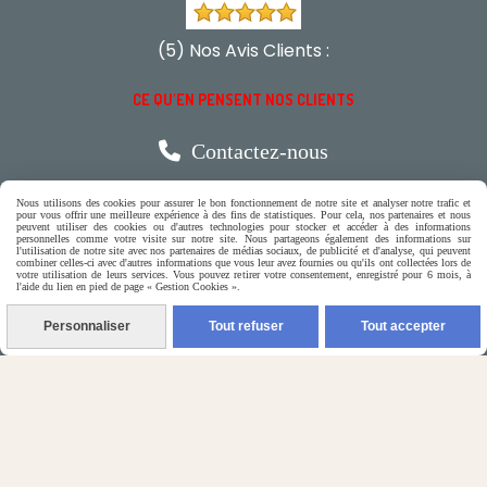
(5) Nos Avis Clients :
CE QU'EN PENSENT NOS CLIENTS

Contactez-nous
Nous utilisons des cookies pour assurer le bon fonctionnement de notre site et analyser notre trafic et
N'hésitez pas à contacter Monique
pour vous offrir une meilleure expérience à des fins de statistiques. Pour cela, nos partenaires et nous
peuvent utiliser des cookies ou d'autres technologies pour stocker et accéder à des informations
personnelles comme votre visite sur notre site. Nous partageons également des informations sur
l'utilisation de notre site avec nos partenaires de médias sociaux, de publicité et d'analyse, qui peuvent
par téléphone
combiner celles-ci avec d'autres informations que vous leur avez fournies ou qu'ils ont collectées lors de
votre utilisation de leurs services. Vous pouvez retirer votre consentement, enregistré pour 6 mois, à
0618321265
l'aide du lien en pied de page « Gestion Cookies ».
Personnaliser
Tout refuser
Tout accepter
ou par message
ENVOYER UN MESSAGE
Autoriser
Facebook est désactivé.