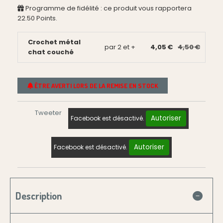
Programme de fidélité : ce produit vous rapportera
22.50
Points.
Crochet métal
par 2 et +
4,05 €
4,50 €
chat couché
ÊTRE AVERTI LORS DE LA REMISE EN STOCK
Tweeter
Autoriser
Facebook est désactivé.
Autoriser
Facebook est désactivé.
Description