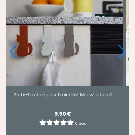
Crochet chat rose, bleu ou vert
chés .
3,50
€
0 avis