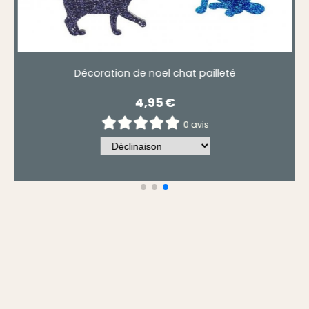
Boule de noël chat bonheur
5,90
€
0 avis