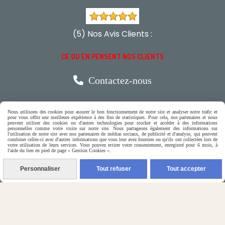
(5) Nos Avis Clients :
CE QU'EN PENSENT NOS CLIENTS

Contactez-nous
N'hésitez pas à contacter Monique
Nous utilisons des cookies pour assurer le bon fonctionnement de notre site et analyser notre trafic et
pour vous offrir une meilleure expérience à des fins de statistiques. Pour cela, nos partenaires et nous
peuvent utiliser des cookies ou d'autres technologies pour stocker et accéder à des informations
par téléphone
personnelles comme votre visite sur notre site. Nous partageons également des informations sur
l'utilisation de notre site avec nos partenaires de médias sociaux, de publicité et d'analyse, qui peuvent
combiner celles-ci avec d'autres informations que vous leur avez fournies ou qu'ils ont collectées lors de
0618321265
votre utilisation de leurs services. Vous pouvez retirer votre consentement, enregistré pour 6 mois, à
l'aide du lien en pied de page « Gestion Cookies ».
ou par message
Personnaliser
Tout refuser
Tout accepter
ENVOYER UN MESSAGE