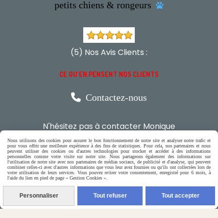
petits chiens & rongeurs

(5) Nos Avis Clients :
CE QU'EN PENSENT NOS CLIENTS

Contactez-nous
N'hésitez pas à contacter Monique
Nous utilisons des cookies pour assurer le bon fonctionnement de notre site et analyser notre trafic et
par téléphone
pour vous offrir une meilleure expérience à des fins de statistiques. Pour cela, nos partenaires et nous
peuvent utiliser des cookies ou d'autres technologies pour stocker et accéder à des informations
0618321265
personnelles comme votre visite sur notre site. Nous partageons également des informations sur
l'utilisation de notre site avec nos partenaires de médias sociaux, de publicité et d'analyse, qui peuvent
combiner celles-ci avec d'autres informations que vous leur avez fournies ou qu'ils ont collectées lors de
votre utilisation de leurs services. Vous pouvez retirer votre consentement, enregistré pour 6 mois, à
l'aide du lien en pied de page « Gestion Cookies ».
ou par message
Personnaliser
Tout refuser
Tout accepter
ENVOYER UN MESSAGE