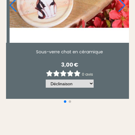
Set de 4 chats noirs sous-verre balvi
14,50
€
0 avis