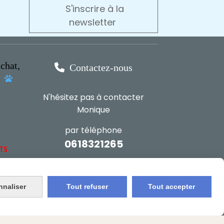
S'inscrire à la
newsletter
chat,

Contactez-nous
s

N'hésitez pas à contacter
Monique
par téléphone
0618321265
NTS
ou par message
nnaliser
Tout refuser
Tout accepter
ENVOYER UN MESSAGE