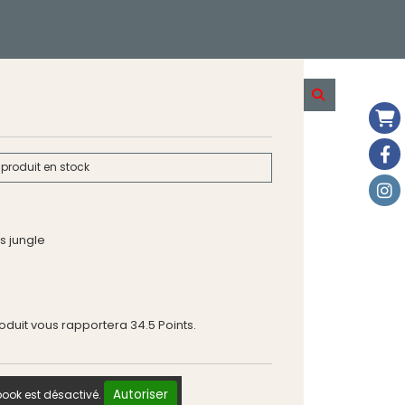
produit en stock
s jungle
roduit vous rapportera
34.5
Points.
Autoriser
ook est désactivé.