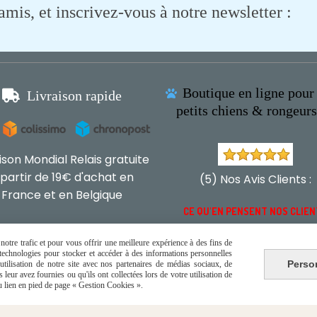
is, et inscrivez-vous à notre newsletter :
Boutique en ligne pour 

Livraison rapide

petits chiens & rongeur
aison Mondial Relais gratuite
 partir de 19€ d'achat en
(5) Nos Avis Clients :
France et en Belgique
CE QU'EN PENSENT NOS CLIE
otre trafic et pour vous offrir une meilleure expérience à des fins de
s technologies pour stocker et accéder à des informations personnelles
Perso
tilisation de notre site avec nos partenaires de médias sociaux, de
leur avez fournies ou qu'ils ont collectées lors de votre utilisation de
du lien en pied de page « Gestion Cookies ».