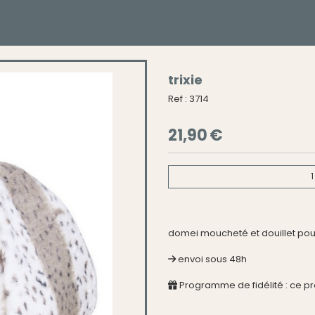
trixie
Ref :
3714
21,90
€
1
domei moucheté et douillet pour
envoi sous 48h
Programme de fidélité : ce p