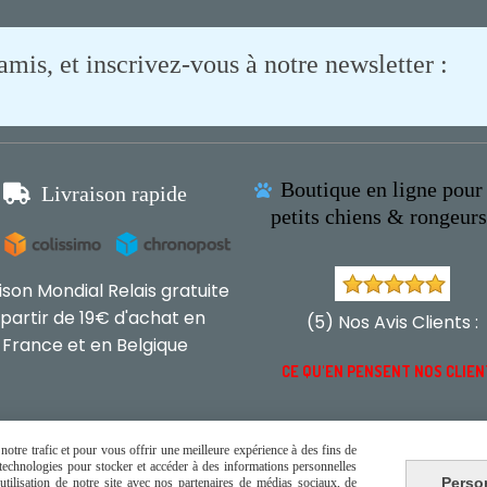
is, et inscrivez-vous à notre newsletter :
Boutique en ligne pour 

Livraison rapide

petits chiens & rongeur
aison Mondial Relais gratuite
 partir de 19€ d'achat en
(5) Nos Avis Clients :
France et en Belgique
CE QU'EN PENSENT NOS CLIE
otre trafic et pour vous offrir une meilleure expérience à des fins de
s technologies pour stocker et accéder à des informations personnelles
Perso
tilisation de notre site avec nos partenaires de médias sociaux, de