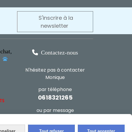
S'inscrire à la
newsletter
chat,

Contactez-nous
s

N'hésitez pas à contacter
Monique
par téléphone
0618321265
NTS
ou par message
ENVOYER UN MESSAGE
nnaliser
Tout refuser
Tout accepter