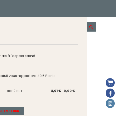
ts à l'aspect satiné.
roduit vous rapportera
49.5
Points.
par 2 et +
8,91 €
9,90 €
ISE EN STOCK