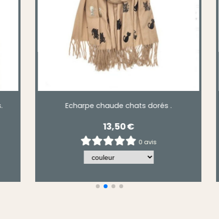
ats
Echarpe dessins de chats à franges.
15,90
€
0 avis