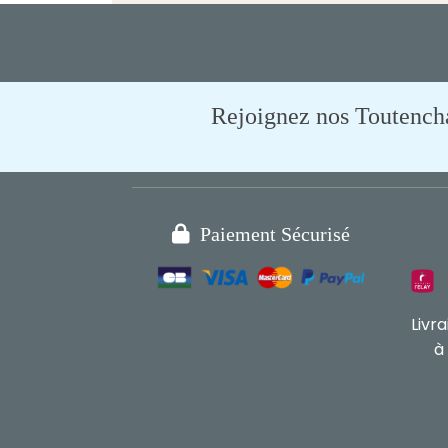
Rejoignez nos Toutencham

Paiement Sécurisé
Livr
à