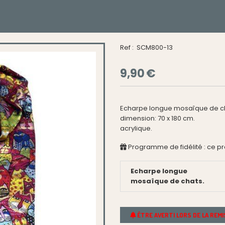
Ref :
SCM800-13
9,90
€
Echarpe longue mosaîque de cha
dimension: 70 x 180 cm.
acrylique.
Programme de fidélité : ce p
Echarpe longue
mosaîque de chats.
ÊTRE AVERTI LORS DE LA REM