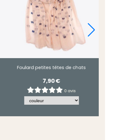
Echarpe chaude méli mélo de chats.
13,90
€
0 avis