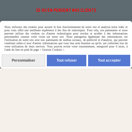
CE QU'EN PENSENT NOS CLIENTS

Contactez-nous
Nous utilisons des cookies pour assurer le bon fonctionnement de notre site et analyser notre trafic et
pour vous offrir une meilleure expérience à des fins de statistiques. Pour cela, nos partenaires et nous
peuvent utiliser des cookies ou d'autres technologies pour stocker et accéder à des informations
personnelles comme votre visite sur notre site. Nous partageons également des informations sur
N'hésitez pas à contacter Monique
l'utilisation de notre site avec nos partenaires de médias sociaux, de publicité et d'analyse, qui peuvent
combiner celles-ci avec d'autres informations que vous leur avez fournies ou qu'ils ont collectées lors de
votre utilisation de leurs services. Vous pouvez retirer votre consentement, enregistré pour 6 mois, à
l'aide du lien en pied de page « Gestion Cookies ».
par téléphone
0618321265
Personnaliser
Tout refuser
Tout accepter
ou par message
ENVOYER UN MESSAGE
Autoriser
Facebook est désactivé.