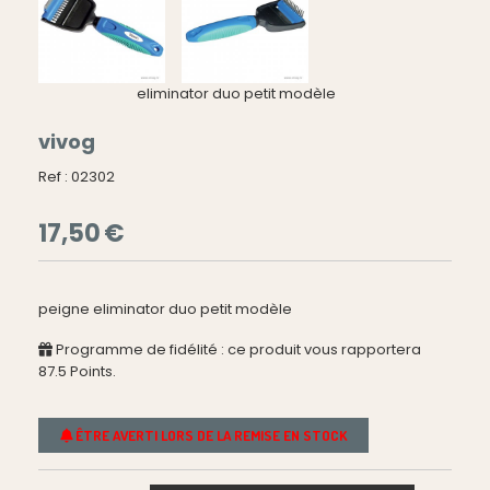
eliminator duo petit modèle
vivog
Ref :
02302
17,50
€
peigne eliminator duo petit modèle
Programme de fidélité : ce produit vous rapportera
87.5
Points.
ÊTRE AVERTI LORS DE LA REMISE EN STOCK