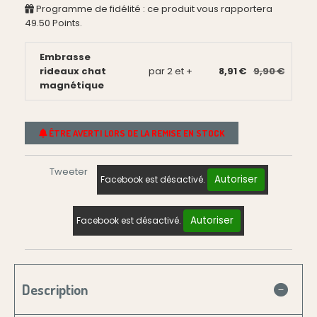
Programme de fidélité : ce produit vous rapportera
49.50
Points.
Embrasse
rideaux chat
par 2 et +
8,91 €
9,90 €
magnétique
ÊTRE AVERTI LORS DE LA REMISE EN STOCK
Tweeter
Autoriser
Facebook est désactivé.
Autoriser
Facebook est désactivé.
Description