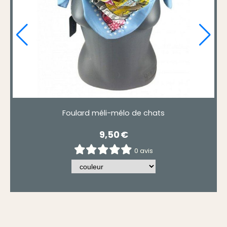
méli-mélo de chats
Foulard méli-
9,50
€
9,5
0 avis