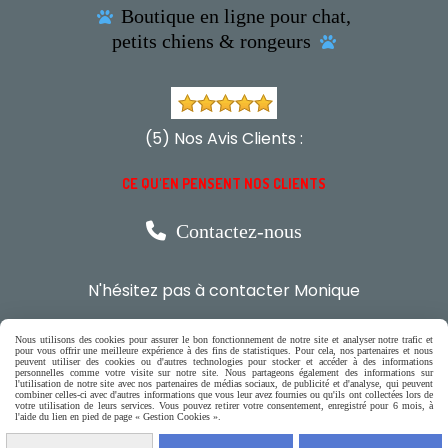
Boutique en ligne pour chat,

petits chiens & rongeurs

(5) Nos Avis Clients :
CE QU'EN PENSENT NOS CLIENTS

Contactez-nous
N'hésitez pas à contacter Monique
par téléphone
Nous utilisons des cookies pour assurer le bon fonctionnement de notre site et analyser notre trafic et
0618321265
pour vous offrir une meilleure expérience à des fins de statistiques. Pour cela, nos partenaires et nous
peuvent utiliser des cookies ou d'autres technologies pour stocker et accéder à des informations
personnelles comme votre visite sur notre site. Nous partageons également des informations sur
l'utilisation de notre site avec nos partenaires de médias sociaux, de publicité et d'analyse, qui peuvent
combiner celles-ci avec d'autres informations que vous leur avez fournies ou qu'ils ont collectées lors de
ou par message
votre utilisation de leurs services. Vous pouvez retirer votre consentement, enregistré pour 6 mois, à
l'aide du lien en pied de page « Gestion Cookies ».
ENVOYER UN MESSAGE