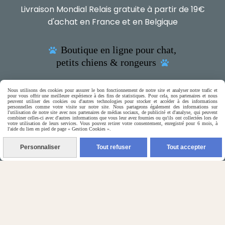
Livraison Mondial Relais gratuite à partir de 19€
d'achat en France et en Belgique
Boutique en ligne pour chat,

petits chiens & rongeurs

Nous utilisons des cookies pour assurer le bon fonctionnement de notre site et analyser notre trafic et
pour vous offrir une meilleure expérience à des fins de statistiques. Pour cela, nos partenaires et nous
peuvent utiliser des cookies ou d'autres technologies pour stocker et accéder à des informations
personnelles comme votre visite sur notre site. Nous partageons également des informations sur
(5) Nos Avis Clients :
l'utilisation de notre site avec nos partenaires de médias sociaux, de publicité et d'analyse, qui peuvent
combiner celles-ci avec d'autres informations que vous leur avez fournies ou qu'ils ont collectées lors de
votre utilisation de leurs services. Vous pouvez retirer votre consentement, enregistré pour 6 mois, à
l'aide du lien en pied de page « Gestion Cookies ».
CE QU'EN PENSENT NOS CLIENTS
Personnaliser
Tout refuser
Tout accepter

Contactez-nous
N'hésitez pas à contacter Monique
par téléphone
0618321265