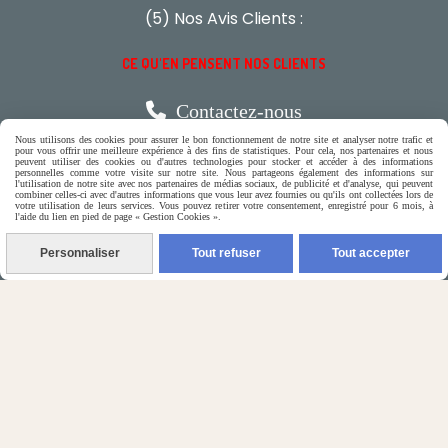
(5) Nos Avis Clients :
CE QU'EN PENSENT NOS CLIENTS

Contactez-nous
Nous utilisons des cookies pour assurer le bon fonctionnement de notre site et analyser notre trafic et
pour vous offrir une meilleure expérience à des fins de statistiques. Pour cela, nos partenaires et nous
peuvent utiliser des cookies ou d'autres technologies pour stocker et accéder à des informations
N'hésitez pas à contacter Monique
personnelles comme votre visite sur notre site. Nous partageons également des informations sur
l'utilisation de notre site avec nos partenaires de médias sociaux, de publicité et d'analyse, qui peuvent
combiner celles-ci avec d'autres informations que vous leur avez fournies ou qu'ils ont collectées lors de
par téléphone
votre utilisation de leurs services. Vous pouvez retirer votre consentement, enregistré pour 6 mois, à
l'aide du lien en pied de page « Gestion Cookies ».
0618321265
Personnaliser
Tout refuser
Tout accepter
ou par message
ENVOYER UN MESSAGE
Autoriser
Facebook est désactivé.