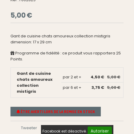
5,00
€
Gant de cuisine chats amoureux collection mistigris
dimension: 17 x 29 cm
Programme de fidélité : ce produit vous rapportera
25
Points.
Gant de cuisine
par 2 et +
4,50 €
5,00 €
chats amoureux
collection
par 6 et +
3,75 €
5,00 €
mistigris
ÊTRE AVERTI LORS DE LA REMISE EN STOCK
Tweeter
Autoriser
Facebook est désactivé.