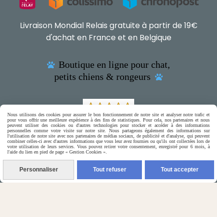
Livraison Mondial Relais gratuite à partir de 19€
d'achat en France et en Belgique
Boutique en ligne pour chat,

petits chiens & rongeurs

Nous utilisons des cookies pour assurer le bon fonctionnement de notre site et analyser notre trafic et
pour vous offrir une meilleure expérience à des fins de statistiques. Pour cela, nos partenaires et nous
(5) Nos Avis Clients :
peuvent utiliser des cookies ou d'autres technologies pour stocker et accéder à des informations
personnelles comme votre visite sur notre site. Nous partageons également des informations sur
l'utilisation de notre site avec nos partenaires de médias sociaux, de publicité et d'analyse, qui peuvent
combiner celles-ci avec d'autres informations que vous leur avez fournies ou qu'ils ont collectées lors de
CE QU'EN PENSENT NOS CLIENTS
votre utilisation de leurs services. Vous pouvez retirer votre consentement, enregistré pour 6 mois, à
l'aide du lien en pied de page « Gestion Cookies ».

Contactez-nous
Personnaliser
Tout refuser
Tout accepter
N'hésitez pas à contacter Monique