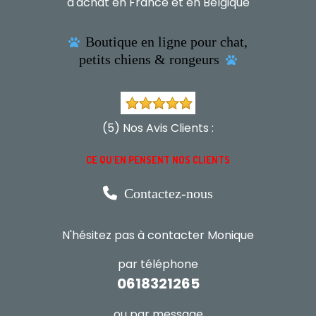
d'achat en France et en Belgique
Boutique en ligne pour chat,

petits chiens & rongeurs

(5) Nos Avis Clients :
CE QU'EN PENSENT NOS CLIENTS

Contactez-nous
N'hésitez pas à contacter Monique
par téléphone
0618321265
ou par message