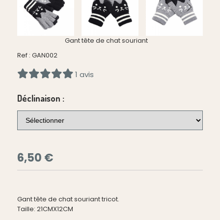
Gant tête de chat souriant
Ref :
GAN002
1 avis
Déclinaison :
6,50
€
Gant tête de chat souriant tricot.
Taille: 21CMX12CM