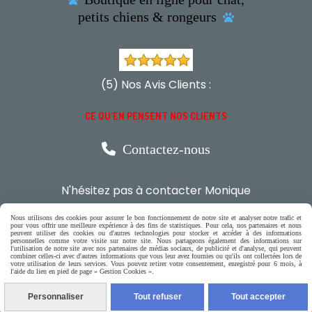

petits chiens & rongeurs

(5) Nos Avis Clients :
CE QU'EN PENSENT NOS CLIENTS

Contactez-nous
N'hésitez pas à contacter Monique
par téléphone
Nous utilisons des cookies pour assurer le bon fonctionnement de notre site et analyser notre trafic et
pour vous offrir une meilleure expérience à des fins de statistiques. Pour cela, nos partenaires et nous
0618321265
peuvent utiliser des cookies ou d'autres technologies pour stocker et accéder à des informations
personnelles comme votre visite sur notre site. Nous partageons également des informations sur
l'utilisation de notre site avec nos partenaires de médias sociaux, de publicité et d'analyse, qui peuvent
combiner celles-ci avec d'autres informations que vous leur avez fournies ou qu'ils ont collectées lors de
votre utilisation de leurs services. Vous pouvez retirer votre consentement, enregistré pour 6 mois, à
ou par message
l'aide du lien en pied de page « Gestion Cookies ».
Personnaliser
Tout refuser
Tout accepter
ENVOYER UN MESSAGE