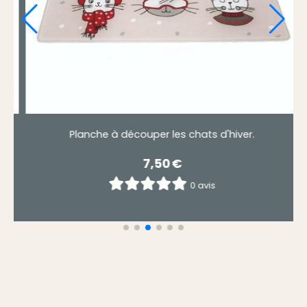
Plateau les chats perchés perchy.
5,90
€
0 avis