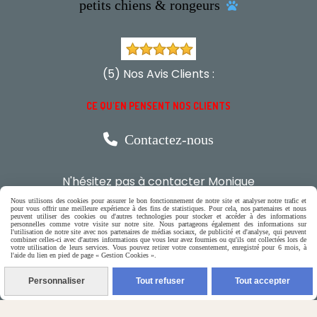
petits chiens & rongeurs

(5) Nos Avis Clients :
CE QU'EN PENSENT NOS CLIENTS

Contactez-nous
N'hésitez pas à contacter Monique
Nous utilisons des cookies pour assurer le bon fonctionnement de notre site et analyser notre trafic et
par téléphone
pour vous offrir une meilleure expérience à des fins de statistiques. Pour cela, nos partenaires et nous
peuvent utiliser des cookies ou d'autres technologies pour stocker et accéder à des informations
personnelles comme votre visite sur notre site. Nous partageons également des informations sur
0618321265
l'utilisation de notre site avec nos partenaires de médias sociaux, de publicité et d'analyse, qui peuvent
combiner celles-ci avec d'autres informations que vous leur avez fournies ou qu'ils ont collectées lors de
votre utilisation de leurs services. Vous pouvez retirer votre consentement, enregistré pour 6 mois, à
l'aide du lien en pied de page « Gestion Cookies ».
ou par message
Personnaliser
Tout refuser
Tout accepter
ENVOYER UN MESSAGE