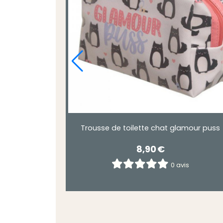
at mauve
Trousse de toilette chat glamour puss
8,90
€
is
0 avis