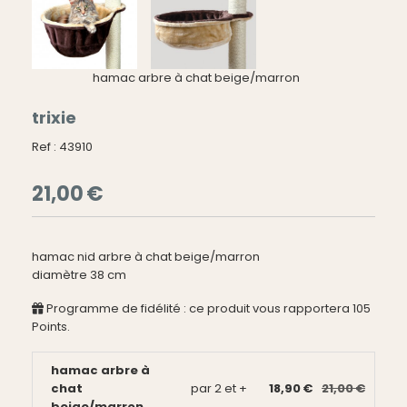
hamac arbre à chat beige/marron
trixie
Ref :
43910
21,00
€
hamac nid arbre à chat beige/marron
diamètre 38 cm
Programme de fidélité : ce produit vous rapportera
105
Points.
hamac arbre à
chat
par 2 et +
18,90 €
21,00 €
beige/marron