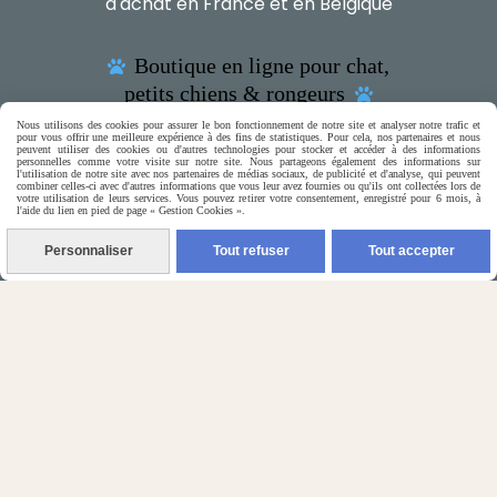
d'achat en France et en Belgique
Boutique en ligne pour chat,

petits chiens & rongeurs

Nous utilisons des cookies pour assurer le bon fonctionnement de notre site et analyser notre trafic et
pour vous offrir une meilleure expérience à des fins de statistiques. Pour cela, nos partenaires et nous
peuvent utiliser des cookies ou d'autres technologies pour stocker et accéder à des informations
personnelles comme votre visite sur notre site. Nous partageons également des informations sur
l'utilisation de notre site avec nos partenaires de médias sociaux, de publicité et d'analyse, qui peuvent
combiner celles-ci avec d'autres informations que vous leur avez fournies ou qu'ils ont collectées lors de
(5) Nos Avis Clients :
votre utilisation de leurs services. Vous pouvez retirer votre consentement, enregistré pour 6 mois, à
l'aide du lien en pied de page « Gestion Cookies ».
CE QU'EN PENSENT NOS CLIENTS
Personnaliser
Tout refuser
Tout accepter

Contactez-nous
N'hésitez pas à contacter Monique
par téléphone
0618321265
ou par message