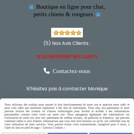
Boutique en ligne pour chat,

petits chiens & rongeurs

(5) Nos Avis Clients :
CE QU'EN PENSENT NOS CLIENTS

Contactez-nous
N'hésitez pas à contacter Monique
par téléphone
Nous utilisons des cookies pour assurer le bon fonctionnement de notre site et analyser notre trafic et
0618321265
pour vous offrir une meilleure expérience à des fins de statistiques. Pour cela, nos partenaires et nous
peuvent utiliser des cookies ou d'autres technologies pour stocker et accéder à des informations
personnelles comme votre visite sur notre site. Nous partageons également des informations sur
l'utilisation de notre site avec nos partenaires de médias sociaux, de publicité et d'analyse, qui peuvent
ou par message
combiner celles-ci avec d'autres informations que vous leur avez fournies ou qu'ils ont collectées lors de
votre utilisation de leurs services. Vous pouvez retirer votre consentement, enregistré pour 6 mois, à
l'aide du lien en pied de page « Gestion Cookies ».