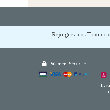
Rejoignez nos Toutencham

Paiement Sécurisé
Livr
à