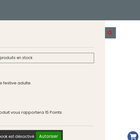
produits en stock
 festive adulte.
roduit vous rapportera
15
Points.
Autoriser
ook est désactivé.