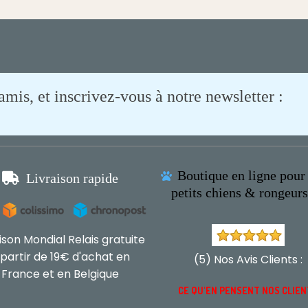
is, et inscrivez-vous à notre newsletter :
Boutique en ligne pour 

Livraison rapide

petits chiens & rongeur
aison Mondial Relais gratuite
 partir de 19€ d'achat en
(5) Nos Avis Clients :
France et en Belgique
CE QU'EN PENSENT NOS CLIE