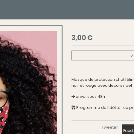
3,00
€
6
Masque de protection chat féline
noir et rouge avec décors noël
envoi sous 48h
Programme de fidélité : ce p
Tweeter
Faceb