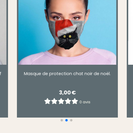
t
Masque de protection enfant rose motif
licorne
4,90
€
0 avis