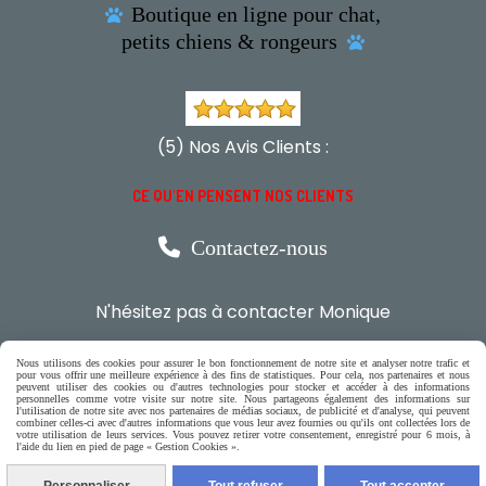
Boutique en ligne pour chat,

petits chiens & rongeurs

(5) Nos Avis Clients :
CE QU'EN PENSENT NOS CLIENTS

Contactez-nous
N'hésitez pas à contacter Monique
par téléphone
Nous utilisons des cookies pour assurer le bon fonctionnement de notre site et analyser notre trafic et
pour vous offrir une meilleure expérience à des fins de statistiques. Pour cela, nos partenaires et nous
0618321265
peuvent utiliser des cookies ou d'autres technologies pour stocker et accéder à des informations
personnelles comme votre visite sur notre site. Nous partageons également des informations sur
l'utilisation de notre site avec nos partenaires de médias sociaux, de publicité et d'analyse, qui peuvent
combiner celles-ci avec d'autres informations que vous leur avez fournies ou qu'ils ont collectées lors de
ou par message
votre utilisation de leurs services. Vous pouvez retirer votre consentement, enregistré pour 6 mois, à
l'aide du lien en pied de page « Gestion Cookies ».
ENVOYER UN MESSAGE