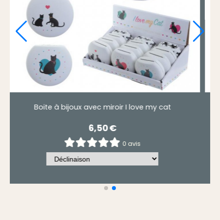
illes de contact chat
Boite à bijoux avec m
6,90
€
6,5
0 avis