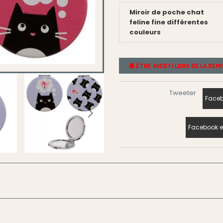
Miroir de poche chat
feline fine différentes
couleurs
ÊTRE AVERTI LORS DE LA REM
Tweeter
Faceb
Facebook e