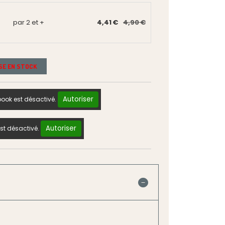
par 2 et +
4,41 €
4,90 €
ISE EN STOCK
Autoriser
ook est désactivé.
Autoriser
st désactivé.