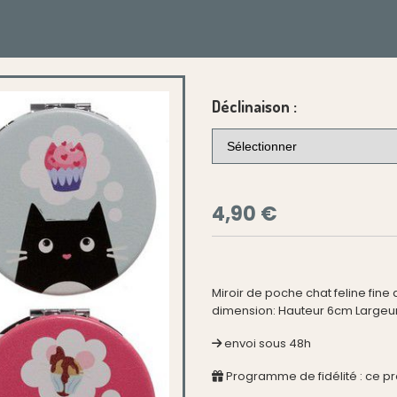
Déclinaison :
4,90
€
Miroir de poche chat feline fine 
dimension: Hauteur 6cm Largeu
envoi sous 48h
Programme de fidélité : ce p