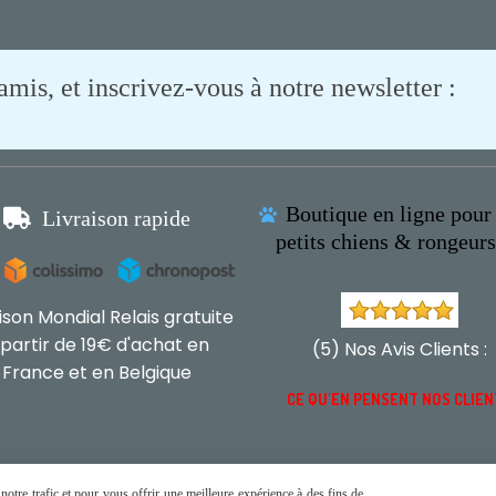
is, et inscrivez-vous à notre newsletter :
Boutique en ligne pour 

Livraison rapide

petits chiens & rongeur
aison Mondial Relais gratuite
 partir de 19€ d'achat en
(5) Nos Avis Clients :
France et en Belgique
CE QU'EN PENSENT NOS CLIE
otre trafic et pour vous offrir une meilleure expérience à des fins de