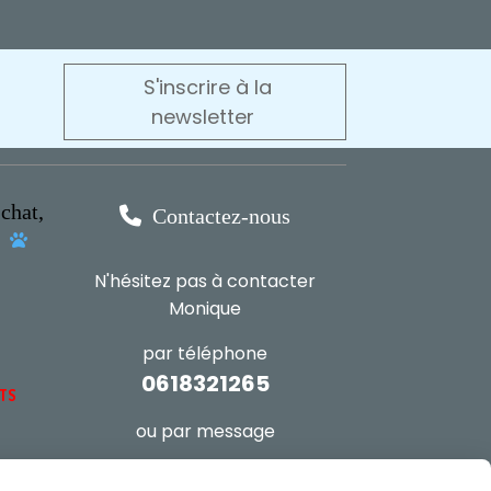
S'inscrire à la
newsletter
chat,

Contactez-nous
s

N'hésitez pas à contacter
Monique
par téléphone
0618321265
NTS
ou par message
ENVOYER UN MESSAGE