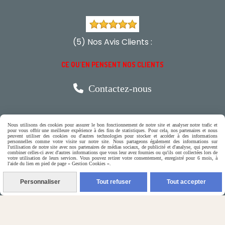
(5) Nos Avis Clients :
CE QU'EN PENSENT NOS CLIENTS

Contactez-nous
N'hésitez pas à contacter Monique
Nous utilisons des cookies pour assurer le bon fonctionnement de notre site et analyser notre trafic et
pour vous offrir une meilleure expérience à des fins de statistiques. Pour cela, nos partenaires et nous
peuvent utiliser des cookies ou d'autres technologies pour stocker et accéder à des informations
par téléphone
personnelles comme votre visite sur notre site. Nous partageons également des informations sur
l'utilisation de notre site avec nos partenaires de médias sociaux, de publicité et d'analyse, qui peuvent
0618321265
combiner celles-ci avec d'autres informations que vous leur avez fournies ou qu'ils ont collectées lors de
votre utilisation de leurs services. Vous pouvez retirer votre consentement, enregistré pour 6 mois, à
l'aide du lien en pied de page « Gestion Cookies ».
ou par message
Personnaliser
Tout refuser
Tout accepter
ENVOYER UN MESSAGE