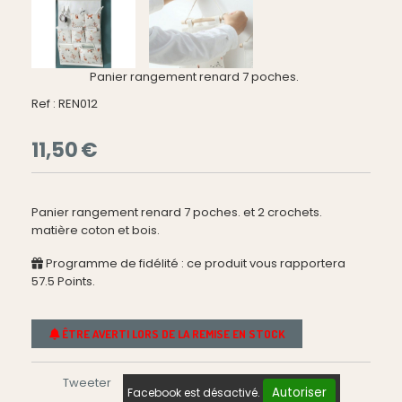
Panier rangement renard 7 poches.
Ref :
REN012
11,50
€
Panier rangement renard 7 poches. et 2 crochets.
matière coton et bois.
Programme de fidélité : ce produit vous rapportera
57.5
Points.
ÊTRE AVERTI LORS DE LA REMISE EN STOCK
Tweeter
Autoriser
Facebook est désactivé.