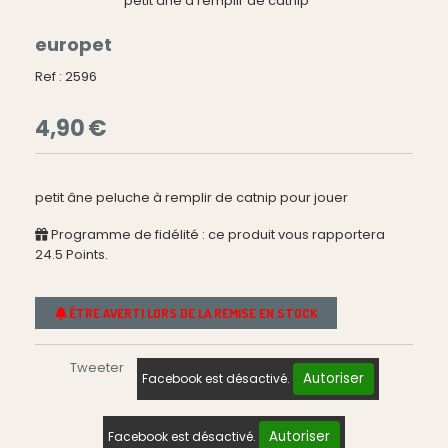
petit âne à remplir de catnip
europet
Ref :
2596
4,90
€
petit âne peluche à remplir de catnip pour jouer
Programme de fidélité : ce produit vous rapportera
24.5
Points.
ÊTRE AVERTI LORS DE LA REMISE EN STOCK
Tweeter
Autoriser
Facebook est désactivé.
Autoriser
Facebook est désactivé.