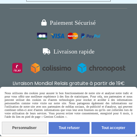

Paiement Sécurisé

Livraison rapide
Livraison Mondial Relais gratuite à partir de 19€
d'achat en France et en Belgique
Nous utilisons des cookies pour assurer le bon fonctionnement de notre site et analyser notre trafic et
pour vous offrir une meilleure expérience à des fins de statistiques. Pour cela, nos partenaires et nous
peuvent utiliser des cookies ou d'autres technologies pour stocker et accéder à des informations
personnelles comme votre visite sur notre site. Nous partageons également des informations sur
Boutique en ligne pour chat,
l'utilisation de notre site avec nos partenaires de médias sociaux, de publicité et d'analyse, qui peuvent

combiner celles-ci avec d'autres informations que vous leur avez fournies ou qu'ils ont collectées lors de
votre utilisation de leurs services. Vous pouvez retirer votre consentement, enregistré pour 6 mois, à
petits chiens & rongeurs

l'aide du lien en pied de page « Gestion Cookies ».
Personnaliser
Tout refuser
Tout accepter