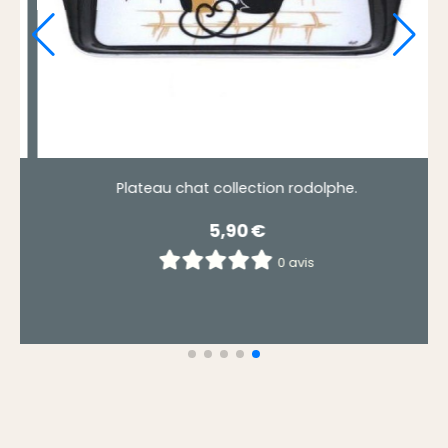
Repose cuillère chat noir et blanc mia
7,50
€
0 avis