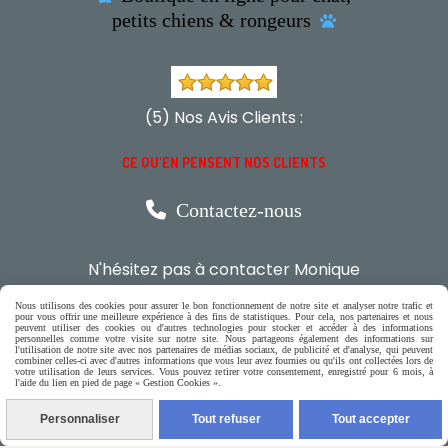
petits chiens & rongeurs

(5) Nos Avis Clients :
CE QU'EN PENSENT NOS CLIENTS

Contactez-nous
N'hésitez pas à contacter Monique
par téléphone
Nous utilisons des cookies pour assurer le bon fonctionnement de notre site et analyser notre trafic et
pour vous offrir une meilleure expérience à des fins de statistiques. Pour cela, nos partenaires et nous
peuvent utiliser des cookies ou d'autres technologies pour stocker et accéder à des informations
0618321265
personnelles comme votre visite sur notre site. Nous partageons également des informations sur
l'utilisation de notre site avec nos partenaires de médias sociaux, de publicité et d'analyse, qui peuvent
combiner celles-ci avec d'autres informations que vous leur avez fournies ou qu'ils ont collectées lors de
votre utilisation de leurs services. Vous pouvez retirer votre consentement, enregistré pour 6 mois, à
ou par message
l'aide du lien en pied de page « Gestion Cookies ».
Personnaliser
Tout refuser
Tout accepter
ENVOYER UN MESSAGE