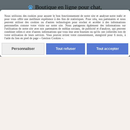
Boutique en ligne pour chat,

petits chiens & rongeurs

Nous utilisons des cookies pour assurer le bon fonctionnement de notre site et analyser notre trafic et
pour vous offrir une meilleure expérience à des fins de statistiques. Pour cela, nos partenaires et nous
peuvent utiliser des cookies ou d'autres technologies pour stocker et accéder à des informations
personnelles comme votre visite sur notre site. Nous partageons également des informations sur
l'utilisation de notre site avec nos partenaires de médias sociaux, de publicité et d'analyse, qui peuvent
combiner celles-ci avec d'autres informations que vous leur avez fournies ou qu'ils ont collectées lors de
votre utilisation de leurs services. Vous pouvez retirer votre consentement, enregistré pour 6 mois, à
l'aide du lien en pied de page « Gestion Cookies ».
(5) Nos Avis Clients :
Personnaliser
Tout refuser
Tout accepter
CE QU'EN PENSENT NOS CLIENTS

Contactez-nous
N'hésitez pas à contacter Monique
par téléphone
0618321265
ou par message