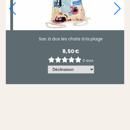
Sac à dos les chats à la plage
8,50
€
0 avis