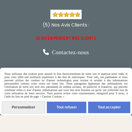
(5) Nos Avis Clients :
CE QU'EN PENSENT NOS CLIENTS

Contactez-nous
N'hésitez pas à contacter Monique
Nous utilisons des cookies pour assurer le bon fonctionnement de notre site et analyser notre trafic et
pour vous offrir une meilleure expérience à des fins de statistiques. Pour cela, nos partenaires et nous
par téléphone
peuvent utiliser des cookies ou d'autres technologies pour stocker et accéder à des informations
personnelles comme votre visite sur notre site. Nous partageons également des informations sur
l'utilisation de notre site avec nos partenaires de médias sociaux, de publicité et d'analyse, qui peuvent
0618321265
combiner celles-ci avec d'autres informations que vous leur avez fournies ou qu'ils ont collectées lors de
votre utilisation de leurs services. Vous pouvez retirer votre consentement, enregistré pour 6 mois, à
l'aide du lien en pied de page « Gestion Cookies ».
ou par message
Personnaliser
Tout refuser
Tout accepter
ENVOYER UN MESSAGE