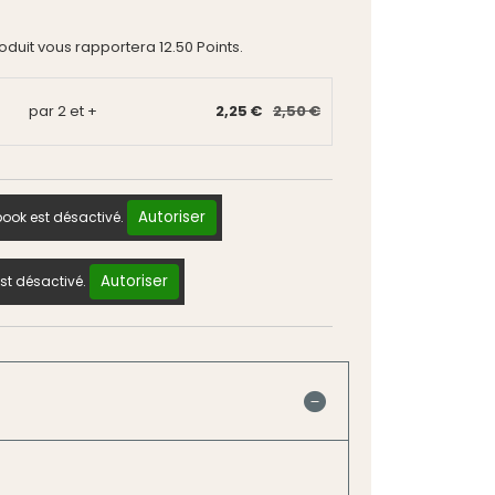
roduit vous rapportera
12.50
Points.
par 2 et +
2,25 €
2,50 €
Autoriser
ook est désactivé.
Autoriser
st désactivé.