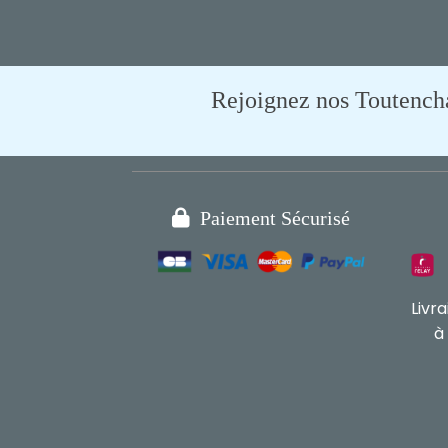
Rejoignez nos Toutencham

Paiement Sécurisé
Livr
à