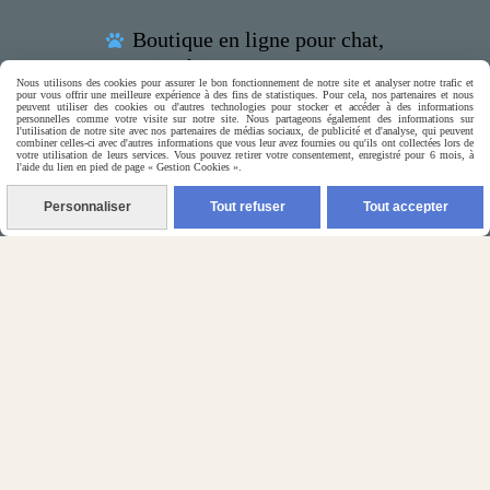
Boutique en ligne pour chat,

petits chiens & rongeurs

Nous utilisons des cookies pour assurer le bon fonctionnement de notre site et analyser notre trafic et
pour vous offrir une meilleure expérience à des fins de statistiques. Pour cela, nos partenaires et nous
peuvent utiliser des cookies ou d'autres technologies pour stocker et accéder à des informations
personnelles comme votre visite sur notre site. Nous partageons également des informations sur
l'utilisation de notre site avec nos partenaires de médias sociaux, de publicité et d'analyse, qui peuvent
combiner celles-ci avec d'autres informations que vous leur avez fournies ou qu'ils ont collectées lors de
votre utilisation de leurs services. Vous pouvez retirer votre consentement, enregistré pour 6 mois, à
l'aide du lien en pied de page « Gestion Cookies ».
(5) Nos Avis Clients :
Personnaliser
Tout refuser
Tout accepter
CE QU'EN PENSENT NOS CLIENTS

Contactez-nous
N'hésitez pas à contacter Monique
par téléphone
0618321265
ou par message