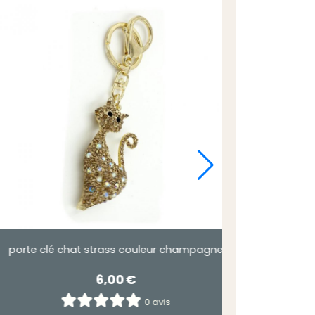
porte clé bijou de sac chat gris argenté
7,50
€
0 avis