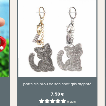
gne
Porte clé chat dans son panier
3,00
€
0 avis