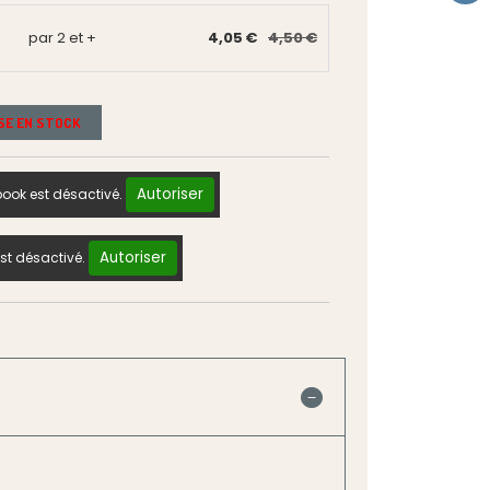
par 2 et +
4,05 €
4,50 €
ISE EN STOCK
Autoriser
ook est désactivé.
Autoriser
st désactivé.