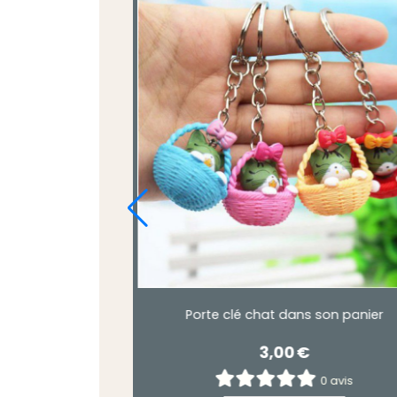
 gris argenté
porte clé chat strass couleur champa
6,00
€
avis
0 avis