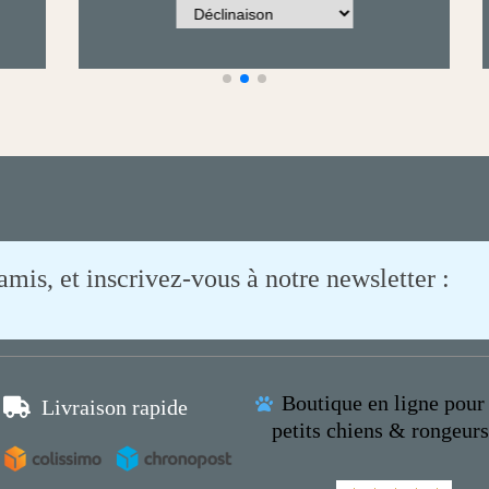
is, et inscrivez-vous à notre newsletter :
Boutique en ligne pour 

Livraison rapide

petits chiens & rongeur