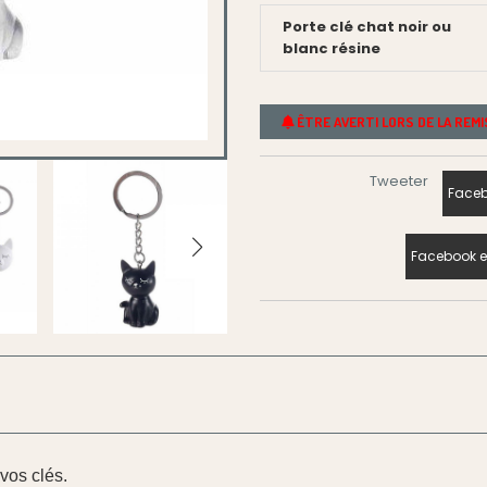
Porte clé chat noir ou
blanc résine
ÊTRE AVERTI LORS DE LA REM
Tweeter
Faceb
Facebook e
 vos clés.